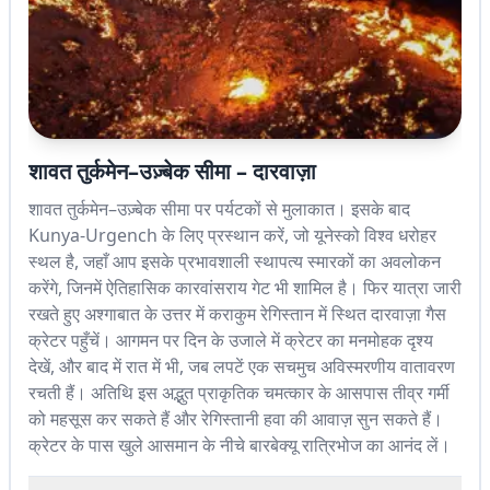
शावत तुर्कमेन–उज़्बेक सीमा – दारवाज़ा
शावत तुर्कमेन–उज़्बेक सीमा पर पर्यटकों से मुलाकात। इसके बाद
Kunya-Urgench के लिए प्रस्थान करें, जो यूनेस्को विश्व धरोहर
स्थल है, जहाँ आप इसके प्रभावशाली स्थापत्य स्मारकों का अवलोकन
करेंगे, जिनमें ऐतिहासिक कारवांसराय गेट भी शामिल है। फिर यात्रा जारी
रखते हुए अश्गाबात के उत्तर में कराकुम रेगिस्तान में स्थित दारवाज़ा गैस
क्रेटर पहुँचें। आगमन पर दिन के उजाले में क्रेटर का मनमोहक दृश्य
देखें, और बाद में रात में भी, जब लपटें एक सचमुच अविस्मरणीय वातावरण
रचती हैं। अतिथि इस अद्भुत प्राकृतिक चमत्कार के आसपास तीव्र गर्मी
को महसूस कर सकते हैं और रेगिस्तानी हवा की आवाज़ सुन सकते हैं।
क्रेटर के पास खुले आसमान के नीचे बारबेक्यू रात्रिभोज का आनंद लें।