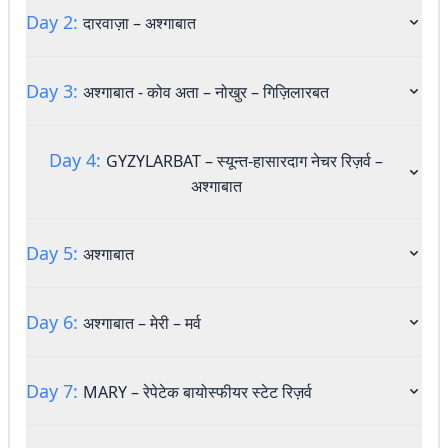
Day 2:
दारवाज़ा – अश्गाबात
Day 3:
अश्गाबात - कोव अता – नोखुर – गिज़िलारबत
Day 4:
GYZYLARBAT – स्यून्त-हासारदाग नेचर रिज़र्व –
अश्गाबात
Day 5:
अश्गाबात
Day 6:
अश्गाबात – मेरी – मर्व
दारवाज़ा – अश्गाबात
Day 7:
MARY – रेपेटेक बायोस्फीयर स्टेट रिज़र्व
नाश्ते के बाद सुबह जल्दी अश्गाबात वापस जाने के लिए प्रस्थान करें।
आगमन पर होटल में चेक-इन और विश्राम के लिए ट्रांसफर होगा।
अश्गाबात - कोव अता – नोखुर – गिज़िलारबत
दोपहर के भोजन के बाद गिपजाक मस्जिद और तुर्कमेनिस्तान के प्रथम