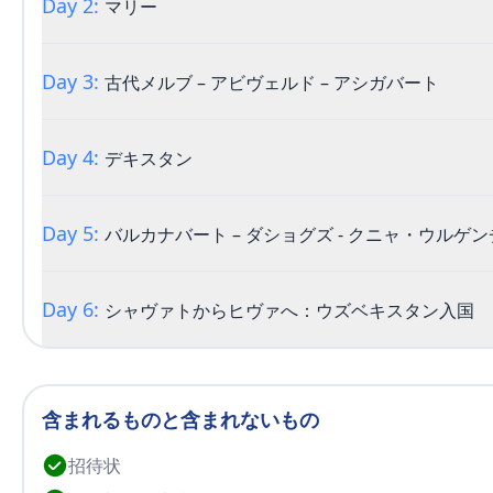
Day 2:
マリー
Day 3:
古代メルブ – アビヴェルド – アシガバート
マリー
Day 4:
デキスタン
朝食後、マリーへ向かいます。地元の市場、市街地、そ
ロードの交差点に位置し、急速に発展した古代メルブの
などのイスラム世界の都市と競い合いました。 ガイドツ
Day 5:
バルカナバート – ダショグズ - クニャ・ウルゲン
ン・サンジャール廟、アシュビ、ユスプ・ハマダニ、イ
ギ」を訪問し、伝統的なトルクメンの生活様式を体験し
デキスタン
ュとメルブの発掘地から収集された多数の遺物を展示する
Day 6:
シャヴァトからヒヴァへ：ウズベキスタン入国
朝食後、デキスタンへの旅に出発します。デキスタンはバ
メニスタンの風景を望むことができます。この地はかつて
世紀にかけて文化・経済の重要な中心地でした。現在、
史的な遺構を探索することができます。デキスタンの歴
含まれるものと含まれないもの
しみ、ホテルで休息します。
招待状
シャヴァトからヒヴァへ：ウズベキスタン入