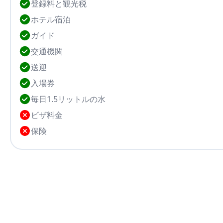
登録料と観光税
朝食を楽しんだ後、シャヴァト国境（21 km）まで短
ホテル宿泊
国します。
ガイド
交通機関
送迎
入場券
毎日1.5リットルの水
ビザ料金
保険